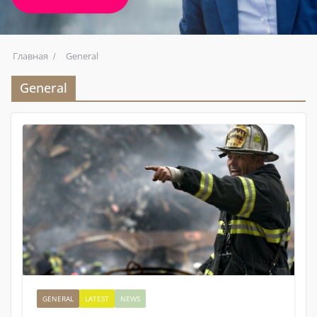
Главная
General
General
GENERAL
LATEST
NEWS