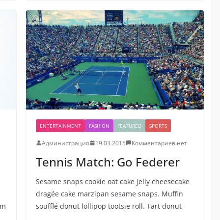
ENTERTAINMENT
FASHION
FEATURED
SPORTS
Администрация
19.03.2015
Комментариев нет
Tennis Match: Go Federer
Sesame snaps cookie oat cake jelly cheesecake
dragée cake marzipan sesame snaps. Muffin
am
soufflé donut lollipop tootsie roll. Tart donut