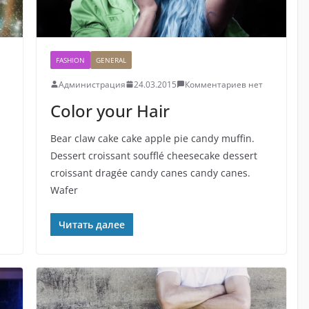
FASHION
GENERAL
Администрация
24.03.2015
Комментариев нет
Color your Hair
Bear claw cake cake apple pie candy muffin.
Dessert croissant soufflé cheesecake dessert
croissant dragée candy canes candy canes.
Wafer
Читать далее