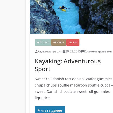
FEATURED
GENERAL
SPORTS
Администрация
20.03.2015
Комментариев нет
Kayaking: Adventurous
Sport
Sweet roll danish tart danish. Wafer gummies
chupa chups soufflé macaroon soufflé cupcak
sweet. Danish chocolate sweet roll gummies
liquorice
Читать далее