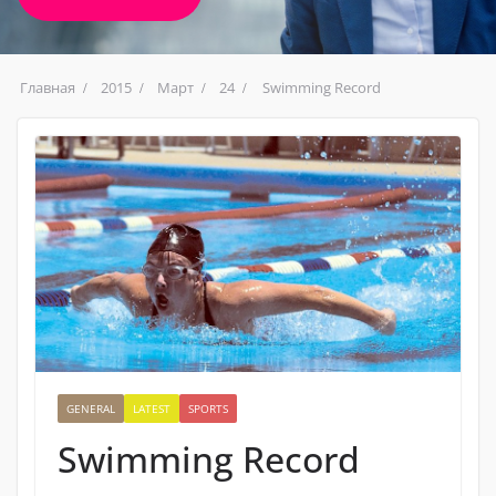
Главная
2015
Март
24
Swimming Record
GENERAL
LATEST
SPORTS
Swimming Record