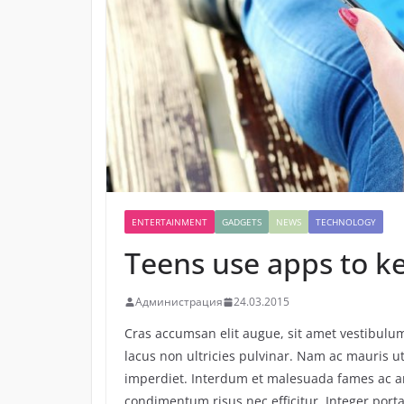
ENTERTAINMENT
GADGETS
NEWS
TECHNOLOGY
Teens use apps to k
Администрация
24.03.2015
Cras accumsan elit augue, sit amet vestibulum 
lacus non ultricies pulvinar. Nam ac mauris u
imperdiet. Interdum et malesuada fames ac an
condimentum risus nec efficitur. Integer porta 