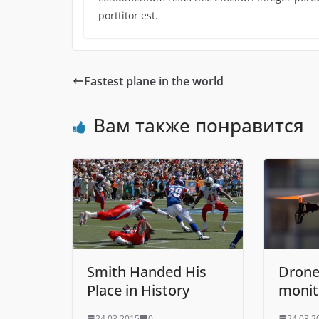
porttitor est.
Fastest plane in the world
Вам также понравится
Smith Handed His
Drone
Place in History
monit
24.03.2015
0
24.03.2