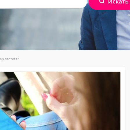
Искать
ep secrets?