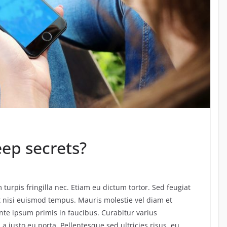
eep secrets?
turpis fringilla nec. Etiam eu dictum tortor. Sed feugiat
t nisi euismod tempus. Mauris molestie vel diam et
te ipsum primis in faucibus. Curabitur varius
a justo eu porta. Pellentesque sed ultricies risus, eu