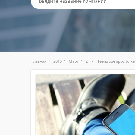
Главная
2015
Март
24
Teens use apps to ke