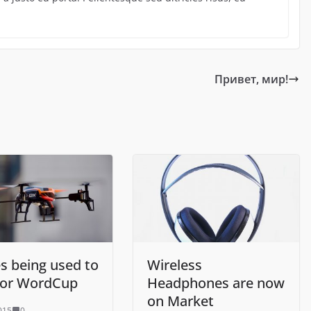
Привет, мир!
s being used to
Wireless
or WordCup
Headphones are now
on Market
015
0