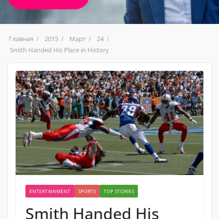
Главная
2015
Март
24
Smith Handed His Place in History
ENTERTAINMENT
SPORTS
TOP STORIES
Smith Handed His