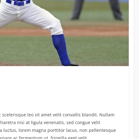
scelerisque leo sit amet velit convallis blandit. Nullam
pharetra nisi at ligula venenatis, sed congue velit
a luctus, lorem magna porttitor lacus, non pellentesque
rnare ac fermentum ut, fringilla eget velit.