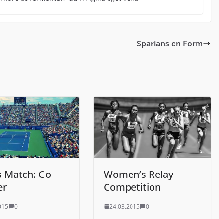
Sparians on Form
s Match: Go
Women’s Relay
er
Competition
015
0
24.03.2015
0