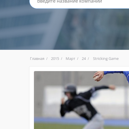
Главная
2015
Март
24
Stricking Game