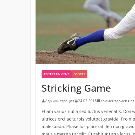
ENTERTAINMENT
SPORTS
Stricking Game
Администрация
24.03.2015
Комментариев нет
Etiam varius nulla sed luctus venenatis. Donec 
ultrices orci ac turpis volutpat gravida. Proin 
malesuada. Phasellus placerat, leo non gravid
mauris magna ut velit. Curabitur urna lacus, o