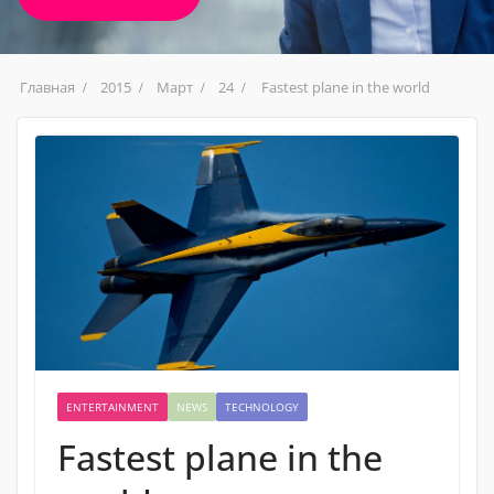
Главная
2015
Март
24
Fastest plane in the world
ENTERTAINMENT
NEWS
TECHNOLOGY
Fastest plane in the