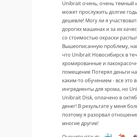
Unibrait очень, очень темный
может прослужить долгие годы,
дешевле! Могу ли я участвоват
дорогих машинах и за их каче
со стоимостью окраски распыле
Вышеописанную проблему, наве
что Unibrait Новосибирск в те
хромированные и лакокрасочн
помещение Потерял деньги на 
каким-то обучением - все это 
ингредиенты для хрома, но Uni
Unibrait Disk, оплачено в октя
денег! В результате у меня бо
поэтому я разорвал отношения с
многие другие!
Оцените отзыв: