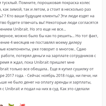
 и тусклый. Помните, порошковая покраска колес
 как зимой, так и летом, а стоит в несколько раз
ь? ? Кто ваши будущие клиенты? Эти люди ездят на
ство будете отвечать вы! Некоторые люди согласятся
нием Unibrait. Но это еще не все...
рное, можно было бы как-то решить... Но тот факт,
чение 4 месяцев не поставлял моему дилеру
ые компоненты, уже говорит о многом.. Сдаю
работе, потерял деньги на зарплате сотрудников с
время я ждал, пока Unibrait пришлет мне
brait только все обещала.. Еще я купил сушилку от
бре 2017 года. - Сейчас ноябрь 2018 года, ни печи, ни
льше не было денег на оплату аренды и зарплаты,
 Unibrait и подал на них в суд. Как это сделали