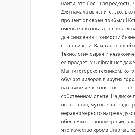
найти, это большая редкость, 
Для начала выясните, сколько
процент от своей прибыли! Кст
очень мало опыта, но, исходя 
для снижения стоимости бизне
франшизы. 2. Вам также необхо
Технология сырая и незакончен
ее продает! У Unibrait нет даж
Магнитогорске техником, котор
обучает дилеров в других город
на самом деле совершенно не 
собственном опыте! На диске 
высыпания, мутные разводы, р
неравномерного нагрева духов
обеспечить равномерный, рав
что качество хрома Unibrait, 