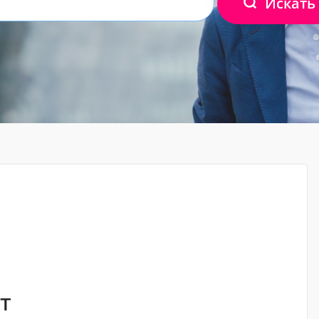
Искать
т