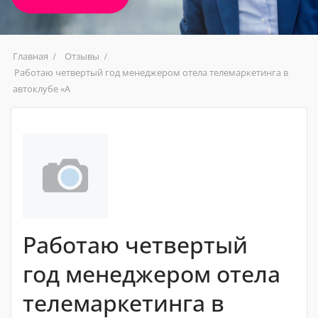
Главная
Отзывы
Работаю четвертый год менеджером отела телемаркетинга в
автоклубе «А
Работаю четвертый
год менеджером отела
телемаркетинга в