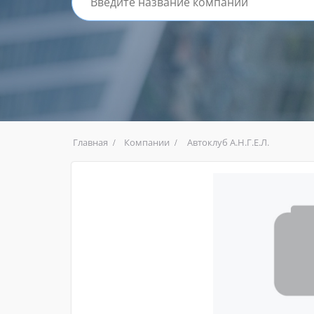
Главная
Компании
Автоклуб А.Н.Г.Е.Л.