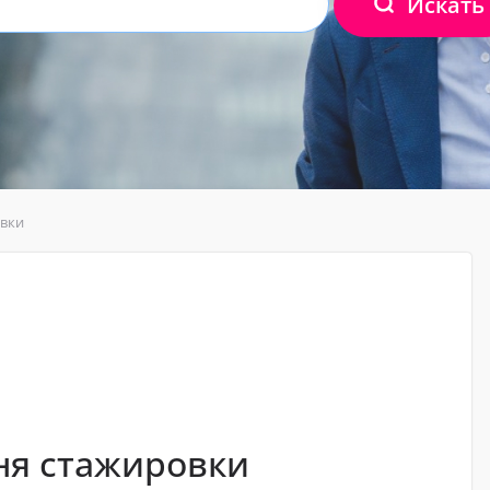
Искать
овки
ня стажировки