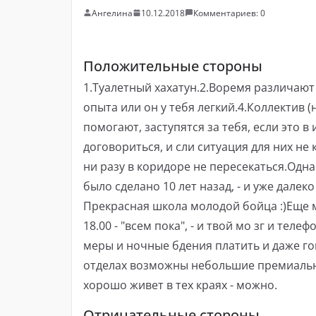
Ангелина
10.12.2018
Комментариев: 0
Положительные стороны
1.Туалетный хахатун.2.Воремя различают з
опыта или он у тебя легкий.4.Коллектив (
помогают, заступятся за тебя, если это в
договориться, и сли ситуация для них не
ни разу в коридоре не пересекаться.Одн
было сделано 10 лет назад, - и уже далек
Прекрасная школа молодой бойца :)Еще м
18.00 - "всем пока", - и твой мо зг и тел
меры и ночные бдения платить и даже го
отделах возможны небольшие премиальны
хорошо живет в тех краях - можно.
Отрицательные стороны