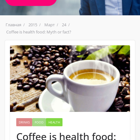
Главная
2015
Март
24
Coffee is health food: Myth or fact?
DRINKS
FOOD
HEALTH
Coffee is health food: