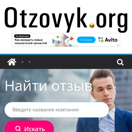
Перейти
к
содержимому
Найти отзыв
Искать