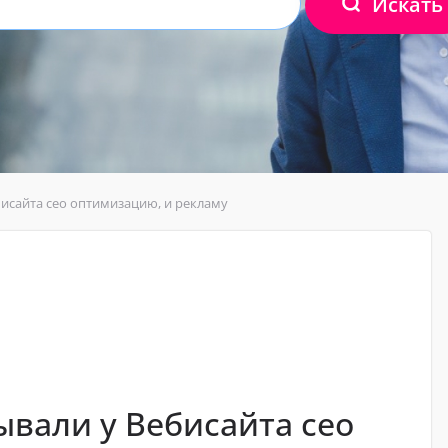
Искать
бисайта сео оптимизацию, и рекламу
ывали у Вебисайта сео