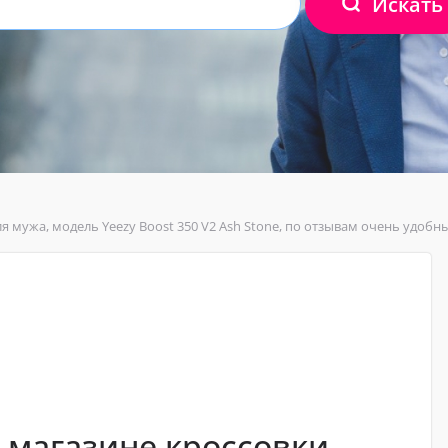
Искать
я мужа, модель Yeezy Boost 350 V2 Ash Stone, по отзывам очень удоб
 магазине кроссовки