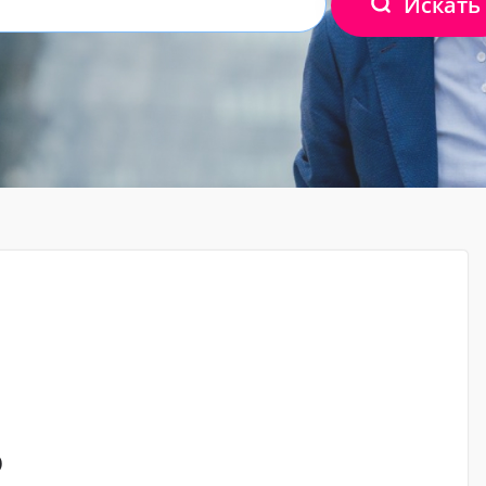
Искать
о