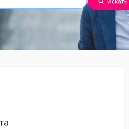
Искать
та