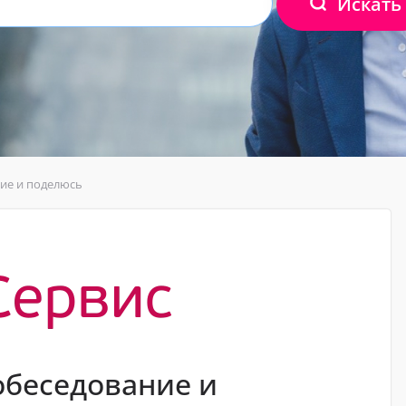
Искать
ние и поделюсь
обеседование и