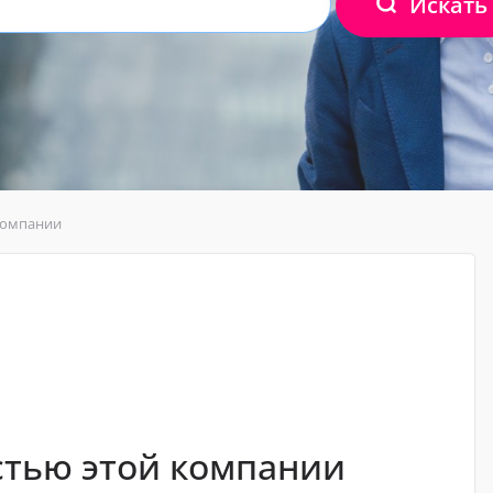
Искать
 компании
астью этой компании