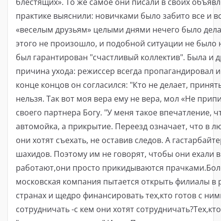
блестящих». То же самое они писали в своих объявл
практике выяснили: новичками было забито все и вс
«веселым друзьям» целыми днями нечего было дела
этого не произошло, и подобной ситуации не было н
был гарантирован "счастливый коллектив". Была и д
причина ухода: режиссер всегда пропагандировал и
конце концов он согласился: "Кто не делает, принят
нельзя. Так вот моя вера ему не вера, мол «Не при
своего партнера Богу. "У меня такое впечатление, ч
автомойка, а прикрытие. Переезд означает, что в 
они хотят съехать, не оставив следов. А гастарбайт
шахидов. Поэтому им не говорят, чтобы они ехали в
работают,они просто прикидываются прачками.Бол
московская компания пытается открыть филиалы в 
странах и щедро финансировать тех,кто готов с ним
сотрудничать -с кем они хотят сотрудничать?Тех,кто