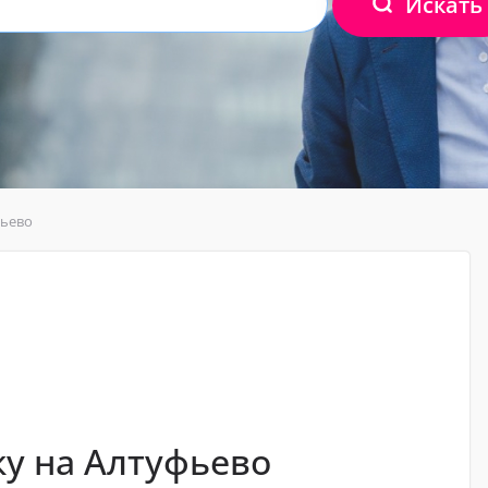
Искать
фьево
у на Алтуфьево