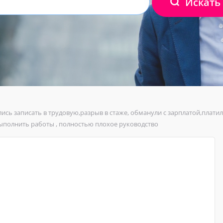
Искать
лись записать в трудовую,разрыв в стаже, обманули с зарплатой,плат
ыполнить работы , полностью плохое руководство