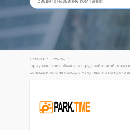
Главная
Отзывы
при увольнении обманули с трудовой книгой , отказа
донимали мою не молодую маму тем, что им нужно в