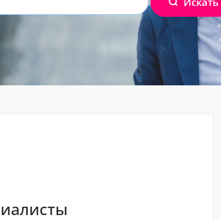
Искать
циалисты