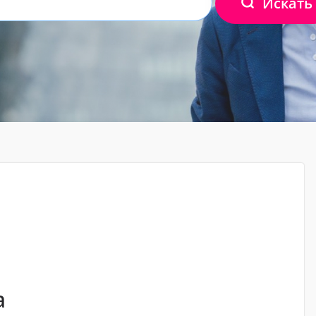
Искать
а