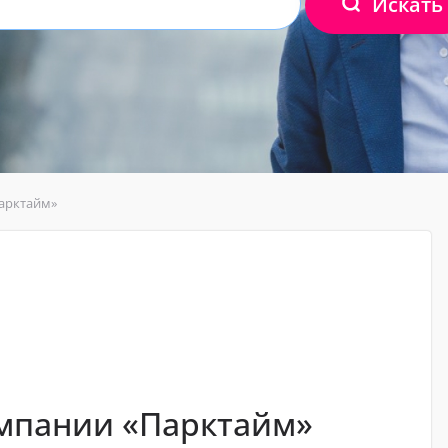
Искать
Парктайм»
омпании «Парктайм»