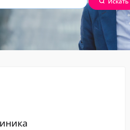
Искать
линика