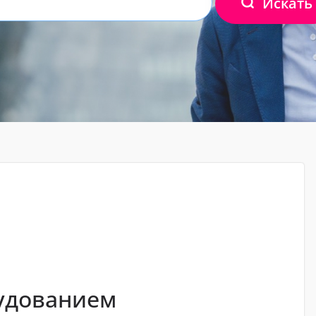
Искать
м
удованием