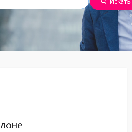
Искать
алоне