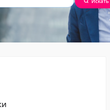
Искать
ки